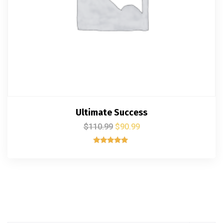
Ultimate Success
$
110.99
$
90.99
Rated
5.00
out of 5