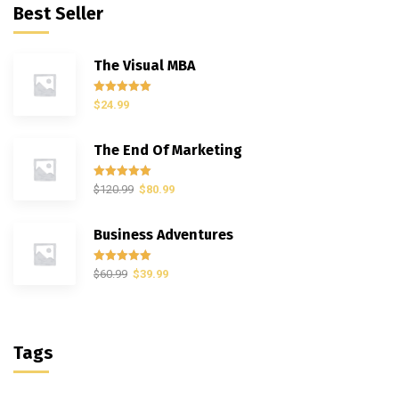
Best Seller
The Visual MBA
Rated
5.00
$
24.99
out of 5
The End Of Marketing
Rated
5.00
$
120.99
$
80.99
out of 5
Business Adventures
Rated
5.00
$
60.99
$
39.99
out of 5
Tags