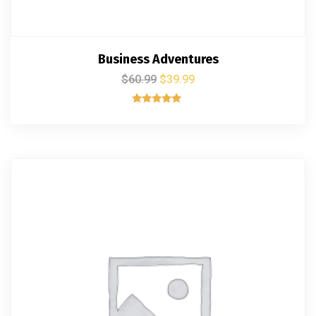
Business Adventures
$
60.99
$
39.99
Rated
5.00
out of 5